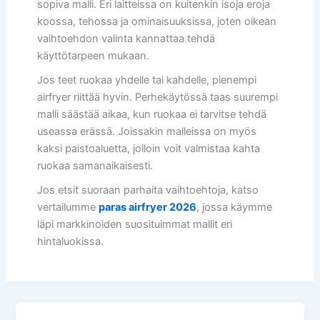
sopiva malli. Eri laitteissa on kuitenkin isoja eroja
koossa, tehossa ja ominaisuuksissa, joten oikean
vaihtoehdon valinta kannattaa tehdä
käyttötarpeen mukaan.
Jos teet ruokaa yhdelle tai kahdelle, pienempi
airfryer riittää hyvin. Perhekäytössä taas suurempi
malli säästää aikaa, kun ruokaa ei tarvitse tehdä
useassa erässä. Joissakin malleissa on myös
kaksi paistoaluetta, jolloin voit valmistaa kahta
ruokaa samanaikaisesti.
Jos etsit suoraan parhaita vaihtoehtoja, katso
vertailumme
paras airfryer 2026
, jossa käymme
läpi markkinoiden suosituimmat mallit eri
hintaluokissa.