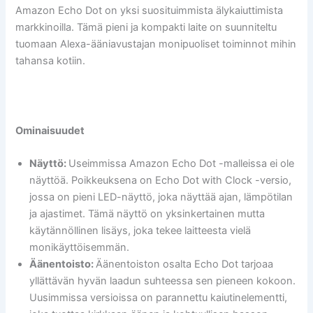
Amazon Echo Dot on yksi suosituimmista älykaiuttimista
markkinoilla. Tämä pieni ja kompakti laite on suunniteltu
tuomaan Alexa-ääniavustajan monipuoliset toiminnot mihin
tahansa kotiin.
Ominaisuudet
Näyttö:
Useimmissa Amazon Echo Dot -malleissa ei ole
näyttöä. Poikkeuksena on Echo Dot with Clock -versio,
jossa on pieni LED-näyttö, joka näyttää ajan, lämpötilan
ja ajastimet. Tämä näyttö on yksinkertainen mutta
käytännöllinen lisäys, joka tekee laitteesta vielä
monikäyttöisemmän.
Äänentoisto:
Äänentoiston osalta Echo Dot tarjoaa
yllättävän hyvän laadun suhteessa sen pieneen kokoon.
Uusimmissa versioissa on parannettu kaiutinelementti,