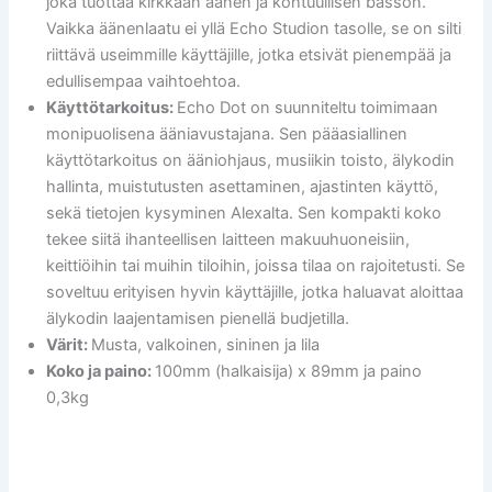
joka tuottaa kirkkaan äänen ja kohtuullisen basson.
Vaikka äänenlaatu ei yllä Echo Studion tasolle, se on silti
riittävä useimmille käyttäjille, jotka etsivät pienempää ja
edullisempaa vaihtoehtoa.
Käyttötarkoitus:
Echo Dot on suunniteltu toimimaan
monipuolisena ääniavustajana. Sen pääasiallinen
käyttötarkoitus on ääniohjaus, musiikin toisto, älykodin
hallinta, muistutusten asettaminen, ajastinten käyttö,
sekä tietojen kysyminen Alexalta. Sen kompakti koko
tekee siitä ihanteellisen laitteen makuuhuoneisiin,
keittiöihin tai muihin tiloihin, joissa tilaa on rajoitetusti. Se
soveltuu erityisen hyvin käyttäjille, jotka haluavat aloittaa
älykodin laajentamisen pienellä budjetilla.
Värit:
Musta, valkoinen, sininen ja lila
Koko ja paino:
100mm (halkaisija) x 89mm ja paino
0,3kg