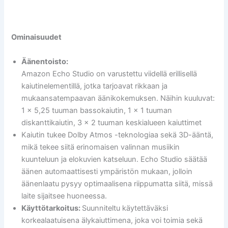
Ominaisuudet
Äänentoisto:
Amazon Echo Studio on varustettu viidellä erillisellä
kaiutinelementillä, jotka tarjoavat rikkaan ja
mukaansatempaavan äänikokemuksen. Näihin kuuluvat:
1 x 5,25 tuuman bassokaiutin, 1 x 1 tuuman
diskanttikaiutin, 3 x 2 tuuman keskialueen kaiuttimet
Kaiutin tukee Dolby Atmos -teknologiaa sekä 3D-ääntä,
mikä tekee siitä erinomaisen valinnan musiikin
kuunteluun ja elokuvien katseluun. Echo Studio säätää
äänen automaattisesti ympäristön mukaan, jolloin
äänenlaatu pysyy optimaalisena riippumatta siitä, missä
laite sijaitsee huoneessa.
Käyttötarkoitus:
Suunniteltu käytettäväksi
korkealaatuisena älykaiuttimena, joka voi toimia sekä