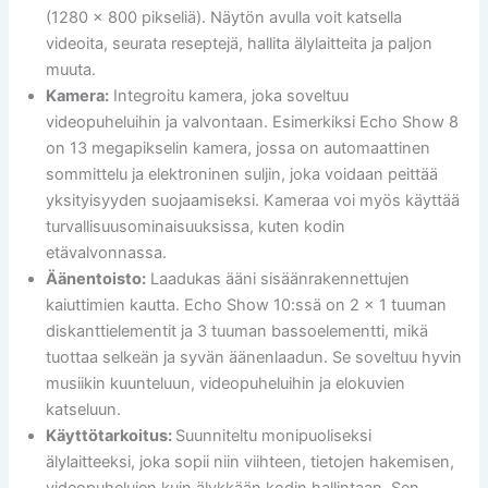
(1280 x 800 pikseliä). Näytön avulla voit katsella
videoita, seurata reseptejä, hallita älylaitteita ja paljon
muuta.
Kamera:
Integroitu kamera, joka soveltuu
videopuheluihin ja valvontaan. Esimerkiksi Echo Show 8
on 13 megapikselin kamera, jossa on automaattinen
sommittelu ja elektroninen suljin, joka voidaan peittää
yksityisyyden suojaamiseksi. Kameraa voi myös käyttää
turvallisuusominaisuuksissa, kuten kodin
etävalvonnassa.
Äänentoisto:
Laadukas ääni sisäänrakennettujen
kaiuttimien kautta. Echo Show 10:ssä on 2 x 1 tuuman
diskanttielementit ja 3 tuuman bassoelementti, mikä
tuottaa selkeän ja syvän äänenlaadun. Se soveltuu hyvin
musiikin kuunteluun, videopuheluihin ja elokuvien
katseluun.
Käyttötarkoitus:
Suunniteltu monipuoliseksi
älylaitteeksi, joka sopii niin viihteen, tietojen hakemisen,
videopuhelujen kuin älykkään kodin hallintaan. Sen