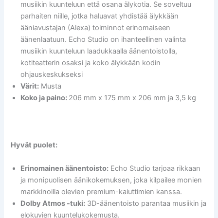
musiikin kuunteluun että osana älykotia. Se soveltuu
parhaiten niille, jotka haluavat yhdistää älykkään
ääniavustajan (Alexa) toiminnot erinomaiseen
äänenlaatuun. Echo Studio on ihanteellinen valinta
musiikin kuunteluun laadukkaalla äänentoistolla,
kotiteatterin osaksi ja koko älykkään kodin
ohjauskeskukseksi
Värit:
Musta
Koko ja paino:
206 mm x 175 mm x 206 mm ja 3,5 kg
Hyvät puolet:
Erinomainen äänentoisto:
Echo Studio tarjoaa rikkaan
ja monipuolisen äänikokemuksen, joka kilpailee monien
markkinoilla olevien premium-kaiuttimien kanssa.
Dolby Atmos -tuki:
3D-äänentoisto parantaa musiikin ja
elokuvien kuuntelukokemusta.