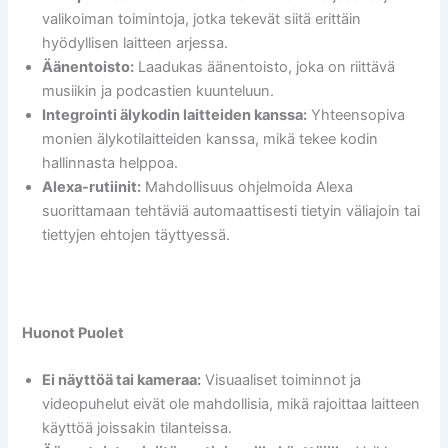
valikoiman toimintoja, jotka tekevät siitä erittäin
hyödyllisen laitteen arjessa.
Äänentoisto:
Laadukas äänentoisto, joka on riittävä
musiikin ja podcastien kuunteluun.
Integrointi älykodin laitteiden kanssa:
Yhteensopiva
monien älykotilaitteiden kanssa, mikä tekee kodin
hallinnasta helppoa.
Alexa-rutiinit:
Mahdollisuus ohjelmoida Alexa
suorittamaan tehtäviä automaattisesti tietyin väliajoin tai
tiettyjen ehtojen täyttyessä.
Huonot Puolet
Ei näyttöä tai kameraa:
Visuaaliset toiminnot ja
videopuhelut eivät ole mahdollisia, mikä rajoittaa laitteen
käyttöä joissakin tilanteissa.