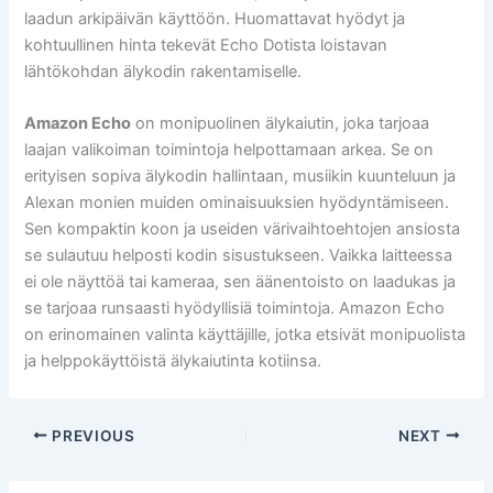
laadun arkipäivän käyttöön. Huomattavat hyödyt ja
kohtuullinen hinta tekevät Echo Dotista loistavan
lähtökohdan älykodin rakentamiselle.
Amazon Echo
on monipuolinen älykaiutin, joka tarjoaa
laajan valikoiman toimintoja helpottamaan arkea. Se on
erityisen sopiva älykodin hallintaan, musiikin kuunteluun ja
Alexan monien muiden ominaisuuksien hyödyntämiseen.
Sen kompaktin koon ja useiden värivaihtoehtojen ansiosta
se sulautuu helposti kodin sisustukseen. Vaikka laitteessa
ei ole näyttöä tai kameraa, sen äänentoisto on laadukas ja
se tarjoaa runsaasti hyödyllisiä toimintoja. Amazon Echo
on erinomainen valinta käyttäjille, jotka etsivät monipuolista
ja helppokäyttöistä älykaiutinta kotiinsa.
PREVIOUS
NEXT