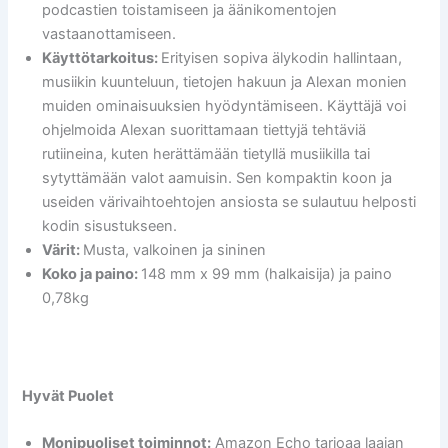
podcastien toistamiseen ja äänikomentojen
vastaanottamiseen.
Käyttötarkoitus:
Erityisen sopiva älykodin hallintaan,
musiikin kuunteluun, tietojen hakuun ja Alexan monien
muiden ominaisuuksien hyödyntämiseen. Käyttäjä voi
ohjelmoida Alexan suorittamaan tiettyjä tehtäviä
rutiineina, kuten herättämään tietyllä musiikilla tai
sytyttämään valot aamuisin. Sen kompaktin koon ja
useiden värivaihtoehtojen ansiosta se sulautuu helposti
kodin sisustukseen.
Värit:
Musta, valkoinen ja sininen
Koko ja paino:
148 mm x 99 mm (halkaisija) ja paino
0,78kg
Hyvät Puolet
Monipuoliset toiminnot:
Amazon Echo tarjoaa laajan