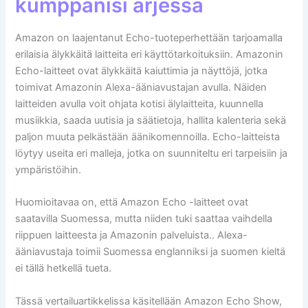
kumppanisi arjessa
Amazon on laajentanut Echo-tuoteperhettään tarjoamalla
erilaisia älykkäitä laitteita eri käyttötarkoituksiin. Amazonin
Echo-laitteet ovat älykkäitä kaiuttimia ja näyttöjä, jotka
toimivat Amazonin Alexa-ääniavustajan avulla. Näiden
laitteiden avulla voit ohjata kotisi älylaitteita, kuunnella
musiikkia, saada uutisia ja säätietoja, hallita kalenteria sekä
paljon muuta pelkästään äänikomennoilla. Echo-laitteista
löytyy useita eri malleja, jotka on suunniteltu eri tarpeisiin ja
ympäristöihin.
Huomioitavaa on, että Amazon Echo -laitteet ovat
saatavilla Suomessa, mutta niiden tuki saattaa vaihdella
riippuen laitteesta ja Amazonin palveluista.. Alexa-
ääniavustaja toimii Suomessa englanniksi ja suomen kieltä
ei tällä hetkellä tueta.
Tässä vertailuartikkelissa käsitellään Amazon Echo Show,