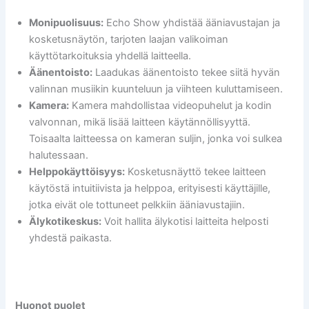
Monipuolisuus:
Echo Show yhdistää ääniavustajan ja
kosketusnäytön, tarjoten laajan valikoiman
käyttötarkoituksia yhdellä laitteella.
Äänentoisto:
Laadukas äänentoisto tekee siitä hyvän
valinnan musiikin kuunteluun ja viihteen kuluttamiseen.
Kamera:
Kamera mahdollistaa videopuhelut ja kodin
valvonnan, mikä lisää laitteen käytännöllisyyttä.
Toisaalta laitteessa on kameran suljin, jonka voi sulkea
halutessaan.
Helppokäyttöisyys:
Kosketusnäyttö tekee laitteen
käytöstä intuitiivista ja helppoa, erityisesti käyttäjille,
jotka eivät ole tottuneet pelkkiin ääniavustajiin.
Älykotikeskus:
Voit hallita älykotisi laitteita helposti
yhdestä paikasta.
Huonot puolet