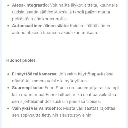
Alexa-integraatio:
Voit hallita älykotilaitteita, kuunnella
uutisia, saada säätiedotuksia ja tehdä paljon muuta
pelkästään äänikomennoilla.
Automaattinen äänen säätö:
Kaiutin säätää äänen
automaattisesti huoneen akustiikan mukaan.
Huonot puolet:
Ei näyttöä tai kameraa:
Joissakin käyttötapauksissa
näyttö tai kamera voisi olla hyödyllinen.
Suurempi koko:
Echo Studio on suurempi ja raskaampi
kuin monet muut Echo-laitteet, mikä saattaa vaikuttaa
sen sijoittelumahdollisuuksiin pienissä tiloissa.
Vain yksi värivaihtoehto:
Musta väri saattaa rajoittaa
sen sopivuutta tiettyihin sisustustyyleihin.