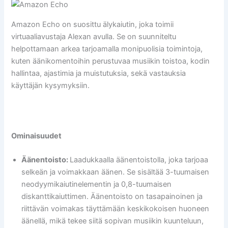
Amazon Echo on suosittu älykaiutin, joka toimii
virtuaaliavustaja Alexan avulla. Se on suunniteltu
helpottamaan arkea tarjoamalla monipuolisia toimintoja,
kuten äänikomentoihin perustuvaa musiikin toistoa, kodin
hallintaa, ajastimia ja muistutuksia, sekä vastauksia
käyttäjän kysymyksiin.
Ominaisuudet
Äänentoisto:
Laadukkaalla äänentoistolla, joka tarjoaa
selkeän ja voimakkaan äänen. Se sisältää 3-tuumaisen
neodyymikaiutinelementin ja 0,8-tuumaisen
diskanttikaiuttimen. Äänentoisto on tasapainoinen ja
riittävän voimakas täyttämään keskikokoisen huoneen
äänellä, mikä tekee siitä sopivan musiikin kuunteluun,