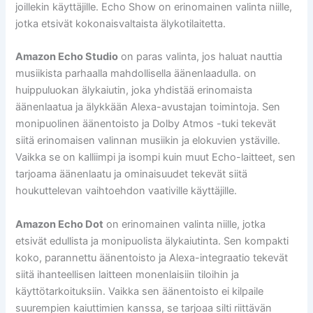
joillekin käyttäjille. Echo Show on erinomainen valinta niille,
jotka etsivät kokonaisvaltaista älykotilaitetta.
Amazon Echo Studio
on paras valinta, jos haluat nauttia
musiikista parhaalla mahdollisella äänenlaadulla. on
huippuluokan älykaiutin, joka yhdistää erinomaista
äänenlaatua ja älykkään Alexa-avustajan toimintoja. Sen
monipuolinen äänentoisto ja Dolby Atmos -tuki tekevät
siitä erinomaisen valinnan musiikin ja elokuvien ystäville.
Vaikka se on kalliimpi ja isompi kuin muut Echo-laitteet, sen
tarjoama äänenlaatu ja ominaisuudet tekevät siitä
houkuttelevan vaihtoehdon vaativille käyttäjille.
Amazon Echo Dot
on erinomainen valinta niille, jotka
etsivät edullista ja monipuolista älykaiutinta. Sen kompakti
koko, parannettu äänentoisto ja Alexa-integraatio tekevät
siitä ihanteellisen laitteen monenlaisiin tiloihin ja
käyttötarkoituksiin. Vaikka sen äänentoisto ei kilpaile
suurempien kaiuttimien kanssa, se tarjoaa silti riittävän