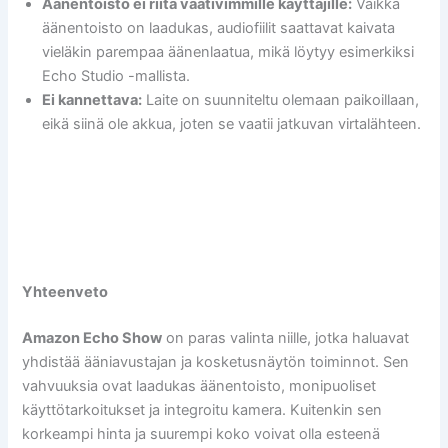
Äänentoisto ei riitä vaativimmille käyttäjille:
Vaikka
äänentoisto on laadukas, audiofiilit saattavat kaivata
vieläkin parempaa äänenlaatua, mikä löytyy esimerkiksi
Echo Studio -mallista.
Ei kannettava:
Laite on suunniteltu olemaan paikoillaan,
eikä siinä ole akkua, joten se vaatii jatkuvan virtalähteen.
Yhteenveto
Amazon Echo Show
on paras valinta niille, jotka haluavat
yhdistää ääniavustajan ja kosketusnäytön toiminnot. Sen
vahvuuksia ovat laadukas äänentoisto, monipuoliset
käyttötarkoitukset ja integroitu kamera. Kuitenkin sen
korkeampi hinta ja suurempi koko voivat olla esteenä