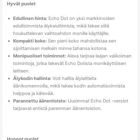
Hyvät puolet
Edullinen hinta:
Echo Dot on yksi markkinoiden
edullisimmista älykaiuttimista, mikä tekee siitä
houkuttelevan vaihtoehdon monille käyttäjille.
Kompakti koko:
Sen pieni koko mahdollistaa sen
sijoittamisen melkein minne tahansa kotona.
Monipuoliset toiminnot:
Alexa tarjoaa laajan valikoiman
toimintoja, jotka tekevät Echo Dotista monikäyttöisen
laitteen.
Älykodin hallinta:
Voit hallita älylaitteita
äänikomennoilla, mikä tekee kodin automatisoinnista
helppoa ja kätevää.
Parannettu äänentoisto:
Uusimmat Echo Dot -versiot
tarjoavat entistä paremman äänentoiston.
Huonot puolet