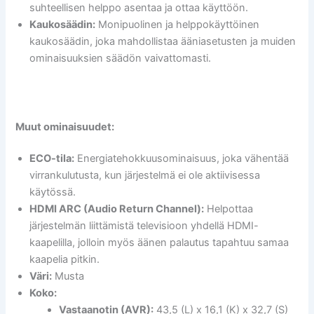
suhteellisen helppo asentaa ja ottaa käyttöön.
Kaukosäädin:
Monipuolinen ja helppokäyttöinen
kaukosäädin, joka mahdollistaa ääniasetusten ja muiden
ominaisuuksien säädön vaivattomasti.
Muut ominaisuudet:
ECO-tila:
Energiatehokkuusominaisuus, joka vähentää
virrankulutusta, kun järjestelmä ei ole aktiivisessa
käytössä.
HDMI ARC (Audio Return Channel):
Helpottaa
järjestelmän liittämistä televisioon yhdellä HDMI-
kaapelilla, jolloin myös äänen palautus tapahtuu samaa
kaapelia pitkin.
Väri:
Musta
Koko:
Vastaanotin (AVR):
43,5 (L) x 16,1 (K) x 32,7 (S)