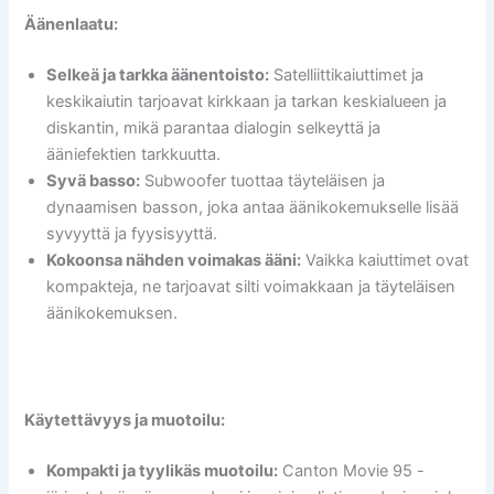
Äänenlaatu:
Selkeä ja tarkka äänentoisto:
Satelliittikaiuttimet ja
keskikaiutin tarjoavat kirkkaan ja tarkan keskialueen ja
diskantin, mikä parantaa dialogin selkeyttä ja
ääniefektien tarkkuutta.
Syvä basso:
Subwoofer tuottaa täyteläisen ja
dynaamisen basson, joka antaa äänikokemukselle lisää
syvyyttä ja fyysisyyttä.
Kokoonsa nähden voimakas ääni:
Vaikka kaiuttimet ovat
kompakteja, ne tarjoavat silti voimakkaan ja täyteläisen
äänikokemuksen.
Käytettävyys ja muotoilu:
Kompakti ja tyylikäs muotoilu:
Canton Movie 95 -