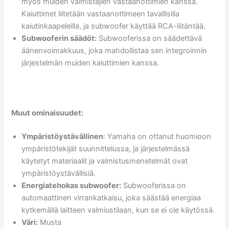
myös muiden valmistajien vastaanottimien kanssa.
Kaiuttimet liitetään vastaanottimeen tavallisilla
kaiutinkaapeleilla, ja subwoofer käyttää RCA-liitäntää.
Subwooferin säädöt:
Subwooferissa on säädettävä
äänenvoimakkuus, joka mahdollistaa sen integroinnin
järjestelmän muiden kaiuttimien kanssa.
Muut ominaisuudet:
Ympäristöystävällinen
: Yamaha on ottanut huomioon
ympäristötekijät suunnittelussa, ja järjestelmässä
käytetyt materiaalit ja valmistusmenetelmät ovat
ympäristöystävällisiä.
Energiatehokas subwoofer:
Subwooferissa on
automaattinen virrankatkaisu, joka säästää energiaa
kytkemällä laitteen valmiustilaan, kun se ei ole käytössä.
Väri:
Musta