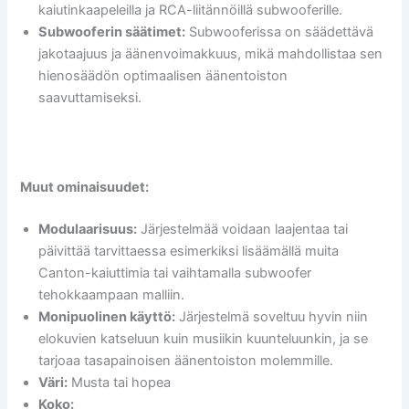
kaiutinkaapeleilla ja RCA-liitännöillä subwooferille.
Subwooferin säätimet:
Subwooferissa on säädettävä
jakotaajuus ja äänenvoimakkuus, mikä mahdollistaa sen
hienosäädön optimaalisen äänentoiston
saavuttamiseksi.
Muut ominaisuudet:
Modulaarisuus:
Järjestelmää voidaan laajentaa tai
päivittää tarvittaessa esimerkiksi lisäämällä muita
Canton-kaiuttimia tai vaihtamalla subwoofer
tehokkaampaan malliin.
Monipuolinen käyttö:
Järjestelmä soveltuu hyvin niin
elokuvien katseluun kuin musiikin kuunteluunkin, ja se
tarjoaa tasapainoisen äänentoiston molemmille.
Väri:
Musta tai hopea
Koko: