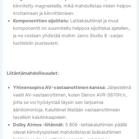
kiinnitetty magneeteilla, mikä mahdollistaa niiden helpon
irrottamisen ja kiinnittämisen.
Komponenttien sijoittelu:
Lattiakaiuttimet ja muut
komponentit on suunniteltu helppoa sijoittelua ajatellen,
ja ne voidaan yhdistää muihin Jamo Studio 8 -sarjan
tuotteisiin joustavasti.
Liitäntämahdollisuudet:
Yhteensopiva AV-vastaanottimen kanssa:
Järjestelmä
vaatii AV-vastaanottimen, kuten Denon AVR-S670H:n,
jotta se voi hyödyntää täysin sen tarjoamia
äänitoimintoja. Kaiuttimet liitetään vastaanottimeen
tavallisin kaiutinkaapelein.
Dolby Atmos -liitännät:
S 809 -lattiakaiuttimien päällä
olevat kiinnityspisteet mahdollistavat lisäkaiuttimien