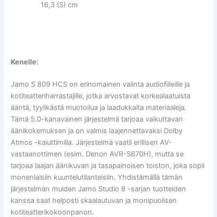
16,3 (S) cm
Kenelle:
Jamo S 809 HCS on erinomainen valinta audiofiileille ja
kotiteatteriharrastajille, jotka arvostavat korkealaatuista
ääntä, tyylikästä muotoilua ja laadukkaita materiaaleja.
Tämä 5.0-kanavainen järjestelmä tarjoaa vaikuttavan
äänikokemuksen ja on valmis laajennettavaksi Dolby
Atmos -kaiuttimilla. Järjestelmä vaatii erillisen AV-
vastaanottimen (esim. Denon AVR-S670H), mutta se
tarjoaa laajan äänikuvan ja tasapainoisen toiston, joka sopii
monenlaisiin kuuntelutilanteisiin. Yhdistämällä tämän
järjestelmän muiden Jamo Studio 8 -sarjan tuotteiden
kanssa saat helposti skaalautuvan ja monipuolisen
kotiteatterikokoonpanon.