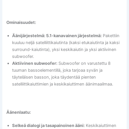
Ominaisuudet:
Äänijärjestelmä: 5.1-kanavainen järjestelmä:
Pakettiin
kuuluu neljä satelliittikaiutinta (kaksi etukaiutinta ja kaksi
surround-kaiutinta), yksi keskikaiutin ja yksi aktiivinen
subwoofer.
Aktiivinen subwoofer:
Subwoofer on varustettu 8
tuuman bassoelementillä, joka tarjoaa syvän ja
täyteläisen basson, joka täydentää pienten
satelliittikaiuttimien ja keskikaiuttimen äänimaailmaa.
Äänenlaatu:
Selkeä dialogi ja tasapainoinen ääni:
Keskikaiuttimen