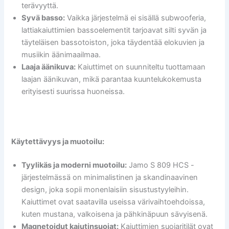
terävyyttä.
Syvä basso:
Vaikka järjestelmä ei sisällä subwooferia,
lattiakaiuttimien bassoelementit tarjoavat silti syvän ja
täyteläisen bassotoiston, joka täydentää elokuvien ja
musiikin äänimaailmaa.
Laaja äänikuva:
Kaiuttimet on suunniteltu tuottamaan
laajan äänikuvan, mikä parantaa kuuntelukokemusta
erityisesti suurissa huoneissa.
Käytettävyys ja muotoilu:
Tyylikäs ja moderni muotoilu:
Jamo S 809 HCS -
järjestelmässä on minimalistinen ja skandinaavinen
design, joka sopii monenlaisiin sisustustyyleihin.
Kaiuttimet ovat saatavilla useissa värivaihtoehdoissa,
kuten mustana, valkoisena ja pähkinäpuun sävyisenä.
Magnetoidut kaiutinsuojat:
Kaiuttimien suojaritilät ovat