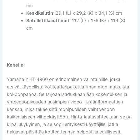
cm
Keskikaiutin
: 29,1 (L) x 29,2 (K) x 34,1 (S) cm
Satelliittikaiuttimet:
112 (L) x 176 (K) x 116 (S)
cm
Kenelle:
Yamaha YHT-4960 on erinomainen valinta niille, jotka
etsivät täydellistä kotiteatteripakettia ilman monimutkaista
kokoonpanoa. Se tarjoaa laadukkaan äänikokemuksen ja
yhteensopivuuden uusimpien video- ja ääniformaattien
kanssa, mikä tekee siitä monipuolisen vaihtoehdon
kaikenlaiseen viihdekäyttöön. Hinta-laatusuhteeltaan se on
kilpailukykyinen, ja se sopii erityisesti käyttäjille, jotka
haluavat päivittää kotiteatterinsa helposti ja edullisesti.