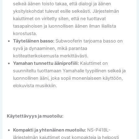
selkeä äänen toisto takaa, että dialogi ja äänen
yksityiskohdat tulevat esille selkeästi. Järjestelmän
kaiuttimet on viritetty siten, että ne tuottavat
tasapainoisen ja luonnollisen äänen ilman liiallista
korostusta.
Täyteläinen basso:
Subwooferin tarjoama basso on
syvä ja dynaaminen, mikä parantaa
kotiteatterikokemusta merkittävästi.
Yamahan tunnettu ääniprofiili:
Kaiuttimet on
suunniteltu tuottamaan Yamahalle tyypillinen selkeä ja
luonnollinen ääni, joka sopii monenlaiseen käyttöön,
elokuvista musiikkiin.
Käytettävyys ja muotoilu:
Kompakti ja yhtenäinen muotoilu:
NS-P41BL-
järjestelmän kaiuttimet ovat kompakteja ja helposti