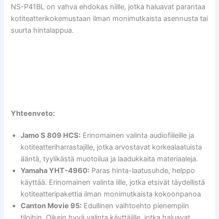
NS-P41BL on vahva ehdokas niille, jotka haluavat parantaa
kotiteatterikokemustaan ilman monimutkaista asennusta tai
suurta hintalappua.
Yhteenveto:
Jamo S 809 HCS:
Erinomainen valinta audiofiileille ja
kotiteatteriharrastajille, jotka arvostavat korkealaatuista
ääntä, tyylikästä muotoilua ja laadukkaita materiaaleja.
Yamaha YHT-4960:
Paras hinta-laatusuhde, helppo
käyttää. Erinomainen valinta iille, jotka etsivät täydellistä
kotiteatteripakettia ilman monimutkaista kokoonpanoa
Canton Movie 95:
Edullinen vaihtoehto pienempiin
tiloihin. Oikein hyvä valinta käyttäjille, jotka haluavat