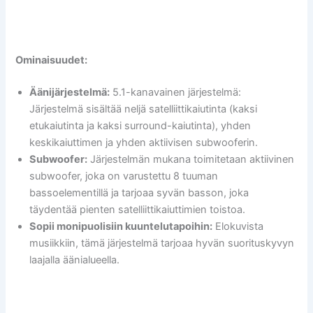
Ominaisuudet:
Äänijärjestelmä:
5.1-kanavainen järjestelmä:
Järjestelmä sisältää neljä satelliittikaiutinta (kaksi
etukaiutinta ja kaksi surround-kaiutinta), yhden
keskikaiuttimen ja yhden aktiivisen subwooferin.
Subwoofer:
Järjestelmän mukana toimitetaan aktiivinen
subwoofer, joka on varustettu 8 tuuman
bassoelementillä ja tarjoaa syvän basson, joka
täydentää pienten satelliittikaiuttimien toistoa.
Sopii monipuolisiin kuuntelutapoihin:
Elokuvista
musiikkiin, tämä järjestelmä tarjoaa hyvän suorituskyvyn
laajalla äänialueella.