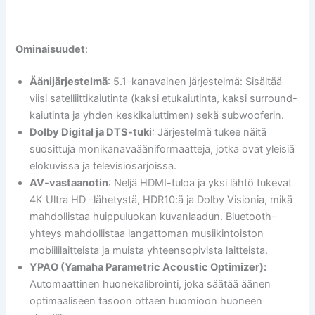
Ominaisuudet
:
Äänijärjestelmä
: 5.1-kanavainen järjestelmä: Sisältää
viisi satelliittikaiutinta (kaksi etukaiutinta, kaksi surround-
kaiutinta ja yhden keskikaiuttimen) sekä subwooferin.
Dolby Digital ja DTS-tuki
: Järjestelmä tukee näitä
suosittuja monikanavaääniformaatteja, jotka ovat yleisiä
elokuvissa ja televisiosarjoissa.
AV-vastaanotin
: Neljä HDMI-tuloa ja yksi lähtö tukevat
4K Ultra HD -lähetystä, HDR10:ä ja Dolby Visionia, mikä
mahdollistaa huippuluokan kuvanlaadun. Bluetooth-
yhteys mahdollistaa langattoman musiikintoiston
mobiililaitteista ja muista yhteensopivista laitteista.
YPAO (Yamaha Parametric Acoustic Optimizer):
Automaattinen huonekalibrointi, joka säätää äänen
optimaaliseen tasoon ottaen huomioon huoneen