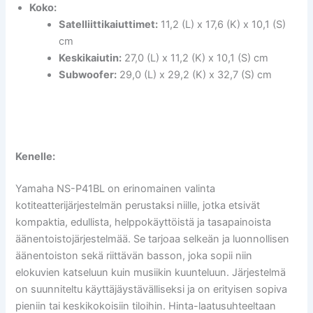
Koko:
Satelliittikaiuttimet:
11,2 (L) x 17,6 (K) x 10,1 (S)
cm
Keskikaiutin:
27,0 (L) x 11,2 (K) x 10,1 (S) cm
Subwoofer:
29,0 (L) x 29,2 (K) x 32,7 (S) cm
Kenelle:
Yamaha NS-P41BL on erinomainen valinta
kotiteatterijärjestelmän perustaksi niille, jotka etsivät
kompaktia, edullista, helppokäyttöistä ja tasapainoista
äänentoistojärjestelmää. Se tarjoaa selkeän ja luonnollisen
äänentoiston sekä riittävän basson, joka sopii niin
elokuvien katseluun kuin musiikin kuunteluun. Järjestelmä
on suunniteltu käyttäjäystävälliseksi ja on erityisen sopiva
pieniin tai keskikokoisiin tiloihin. Hinta-laatusuhteeltaan