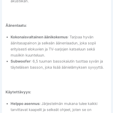
akustiikan.
Äänenlaatu
:
Kokonaisvaltainen äänikokemus
: Tarjoaa hyvän
äänitasapainon ja selkeän äänenlaadun, joka sopii
erityisesti elokuvien ja TV-sarjojen katseluun sekä
musiikin kuunteluun.
Subwoofer
: 6,5 tuuman bassokaiutin tuottaa syvän ja
täyteläisen basson, joka lisää äänielämyksen syvyyttä.
Käytettävyys:
Helppo asennus:
Järjestelmän mukana tulee kaikki
tarvittavat kaapelit ja selkeät ohjeet, joten se on