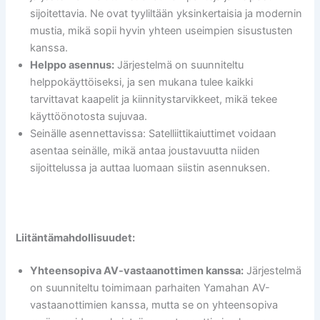
sijoitettavia. Ne ovat tyyliltään yksinkertaisia ja modernin
mustia, mikä sopii hyvin yhteen useimpien sisustusten
kanssa.
Helppo asennus:
Järjestelmä on suunniteltu
helppokäyttöiseksi, ja sen mukana tulee kaikki
tarvittavat kaapelit ja kiinnitystarvikkeet, mikä tekee
käyttöönotosta sujuvaa.
Seinälle asennettavissa: Satelliittikaiuttimet voidaan
asentaa seinälle, mikä antaa joustavuutta niiden
sijoittelussa ja auttaa luomaan siistin asennuksen.
Liitäntämahdollisuudet:
Yhteensopiva AV-vastaanottimen kanssa:
Järjestelmä
on suunniteltu toimimaan parhaiten Yamahan AV-
vastaanottimien kanssa, mutta se on yhteensopiva