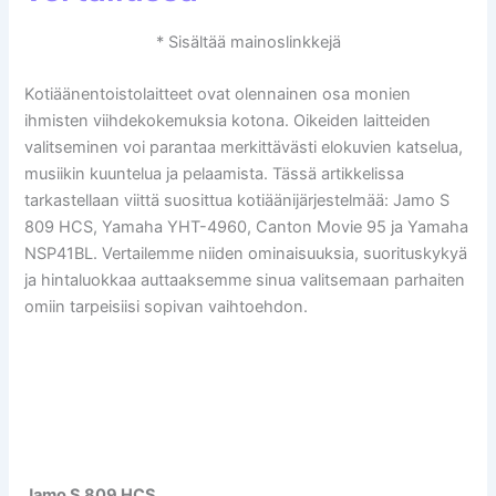
* Sisältää mainoslinkkejä
Kotiäänentoistolaitteet ovat olennainen osa monien
ihmisten viihdekokemuksia kotona. Oikeiden laitteiden
valitseminen voi parantaa merkittävästi elokuvien katselua,
musiikin kuuntelua ja pelaamista. Tässä artikkelissa
tarkastellaan viittä suosittua kotiäänijärjestelmää: Jamo S
809 HCS, Yamaha YHT-4960, Canton Movie 95 ja Yamaha
NSP41BL. Vertailemme niiden ominaisuuksia, suorituskykyä
ja hintaluokkaa auttaaksemme sinua valitsemaan parhaiten
omiin tarpeisiisi sopivan vaihtoehdon.
Jamo S 809 HCS