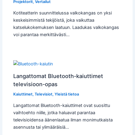
Projektorit
,
Vertailut
Kotiteatterin suunnittelussa valkokangas on yksi
keskeisimmistä tekijöistä, joka vaikuttaa
katselukokemuksen laatuun. Laadukas valkokangas
voi parantaa merkittävästi…
Langattomat Bluetooth-kaiuttimet
televisioon-opas
Kaiuttimet
,
Televisiot
,
Yleistä tietoa
Langattomat Bluetooth-kaiuttimet ovat suosittu
vaihtoehto niille, jotka haluavat parantaa
televisioidensa äänenlaatua ilman monimutkaista
asennusta tai ylimääräisiä…