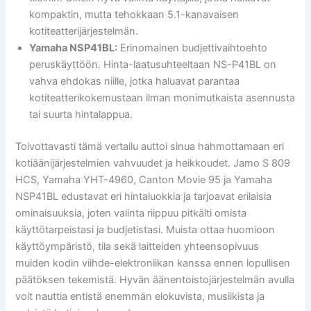
kompaktin, mutta tehokkaan 5.1-kanavaisen
kotiteatterijärjestelmän.
Yamaha NSP41BL:
Erinomainen budjettivaihtoehto
peruskäyttöön. Hinta-laatusuhteeltaan NS-P41BL on
vahva ehdokas niille, jotka haluavat parantaa
kotiteatterikokemustaan ilman monimutkaista asennusta
tai suurta hintalappua.
Toivottavasti tämä vertailu auttoi sinua hahmottamaan eri
kotiäänijärjestelmien vahvuudet ja heikkoudet. Jamo S 809
HCS, Yamaha YHT-4960, Canton Movie 95 ja Yamaha
NSP41BL edustavat eri hintaluokkia ja tarjoavat erilaisia
ominaisuuksia, joten valinta riippuu pitkälti omista
käyttötarpeistasi ja budjetistasi. Muista ottaa huomioon
käyttöympäristö, tila sekä laitteiden yhteensopivuus
muiden kodin viihde-elektroniikan kanssa ennen lopullisen
päätöksen tekemistä. Hyvän äänentoistojärjestelmän avulla
voit nauttia entistä enemmän elokuvista, musiikista ja