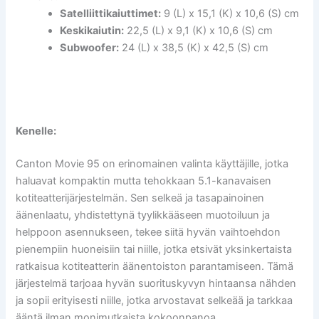
Satelliittikaiuttimet:
9 (L) x 15,1 (K) x 10,6 (S) cm
Keskikaiutin:
22,5 (L) x 9,1 (K) x 10,6 (S) cm
Subwoofer:
24 (L) x 38,5 (K) x 42,5 (S) cm
Kenelle:
Canton Movie 95 on erinomainen valinta käyttäjille, jotka
haluavat kompaktin mutta tehokkaan 5.1-kanavaisen
kotiteatterijärjestelmän. Sen selkeä ja tasapainoinen
äänenlaatu, yhdistettynä tyylikkääseen muotoiluun ja
helppoon asennukseen, tekee siitä hyvän vaihtoehdon
pienempiin huoneisiin tai niille, jotka etsivät yksinkertaista
ratkaisua kotiteatterin äänentoiston parantamiseen. Tämä
järjestelmä tarjoaa hyvän suorituskyvyn hintaansa nähden
ja sopii erityisesti niille, jotka arvostavat selkeää ja tarkkaa
ääntä ilman monimutkaista kokoonpanoa.