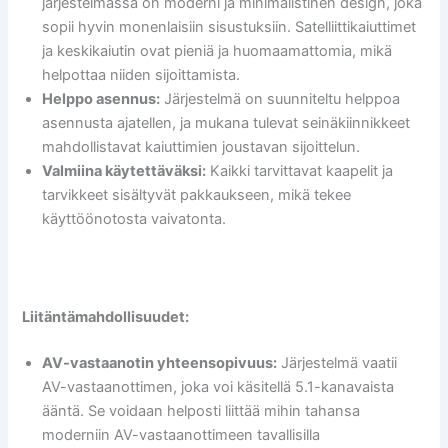
järjestelmässä on moderni ja minimalistinen design, joka
sopii hyvin monenlaisiin sisustuksiin. Satelliittikaiuttimet
ja keskikaiutin ovat pieniä ja huomaamattomia, mikä
helpottaa niiden sijoittamista.
Helppo asennus:
Järjestelmä on suunniteltu helppoa
asennusta ajatellen, ja mukana tulevat seinäkiinnikkeet
mahdollistavat kaiuttimien joustavan sijoittelun.
Valmiina käytettäväksi:
Kaikki tarvittavat kaapelit ja
tarvikkeet sisältyvät pakkaukseen, mikä tekee
käyttöönotosta vaivatonta.
Liitäntämahdollisuudet:
AV-vastaanotin yhteensopivuus:
Järjestelmä vaatii
AV-vastaanottimen, joka voi käsitellä 5.1-kanavaista
ääntä. Se voidaan helposti liittää mihin tahansa
moderniin AV-vastaanottimeen tavallisilla