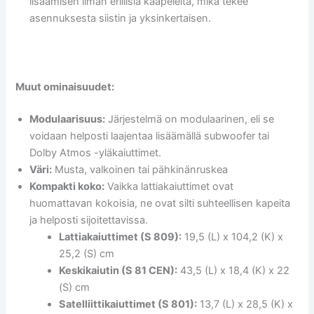
lisäämisen ilman erillisiä kaapeleita, mikä tekee
asennuksesta siistin ja yksinkertaisen.
Muut ominaisuudet:
Modulaarisuus:
Järjestelmä on modulaarinen, eli se
voidaan helposti laajentaa lisäämällä subwoofer tai
Dolby Atmos -yläkaiuttimet.
Väri:
Musta, valkoinen tai pähkinänruskea
Kompakti koko:
Vaikka lattiakaiuttimet ovat
huomattavan kokoisia, ne ovat silti suhteellisen kapeita
ja helposti sijoitettavissa.
Lattiakaiuttimet (S 809):
19,5 (L) x 104,2 (K) x
25,2 (S) cm
Keskikaiutin (S 81 CEN):
43,5 (L) x 18,4 (K) x 22
(S) cm
Satelliittikaiuttimet (S 801):
13,7 (L) x 28,5 (K) x