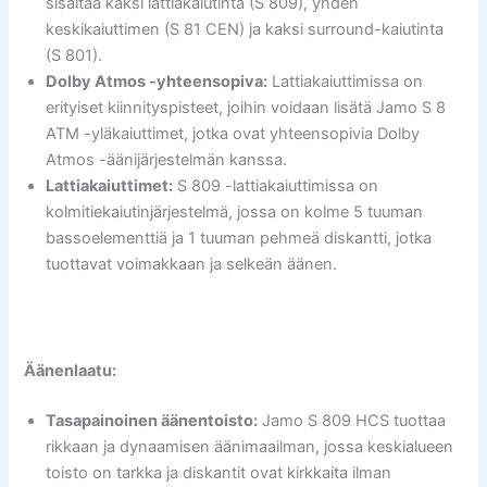
sisältää kaksi lattiakaiutinta (S 809), yhden
keskikaiuttimen (S 81 CEN) ja kaksi surround-kaiutinta
(S 801).
Dolby Atmos -yhteensopiva:
Lattiakaiuttimissa on
erityiset kiinnityspisteet, joihin voidaan lisätä Jamo S 8
ATM -yläkaiuttimet, jotka ovat yhteensopivia Dolby
Atmos -äänijärjestelmän kanssa.
Lattiakaiuttimet:
S 809 -lattiakaiuttimissa on
kolmitiekaiutinjärjestelmä, jossa on kolme 5 tuuman
bassoelementtiä ja 1 tuuman pehmeä diskantti, jotka
tuottavat voimakkaan ja selkeän äänen.
Äänenlaatu:
Tasapainoinen äänentoisto:
Jamo S 809 HCS tuottaa
rikkaan ja dynaamisen äänimaailman, jossa keskialueen
toisto on tarkka ja diskantit ovat kirkkaita ilman